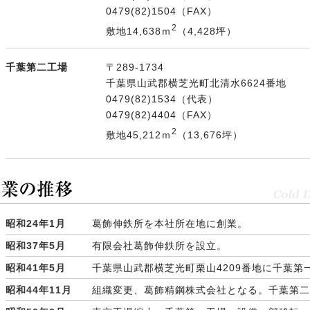
0479(82)1504（FAX）
2
敷地14,638ｍ
（4,428坪）
千葉第二工場
〒289-1734
千葉県山武郡横芝光町北清水6624番地
0479(82)1534（代表）
0479(82)4404（FAX）
2
敷地45,212ｍ
（13,676坪）
昭和24年1月
葛飾伸鉄所を本社所在地に創業。
昭和37年5月
有限会社葛飾伸鉄所を設立。
昭和41年5月
千葉県山武郡横芝光町栗山4209番地に千葉第
昭和44年11月
組織変更、葛飾精鋼株式会社となる。千葉第二