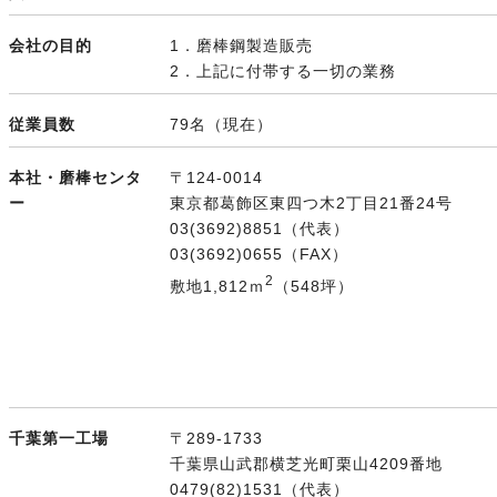
会社の目的
1．磨棒鋼製造販売
2．上記に付帯する一切の業務
従業員数
79名（現在）
本社・磨棒センタ
〒124-0014
ー
東京都葛飾区東四つ木2丁目21番24号
03(3692)8851（代表）
03(3692)0655（FAX）
2
敷地1,812ｍ
（548坪）
千葉第一工場
〒289-1733
千葉県山武郡横芝光町栗山4209番地
0479(82)1531（代表）